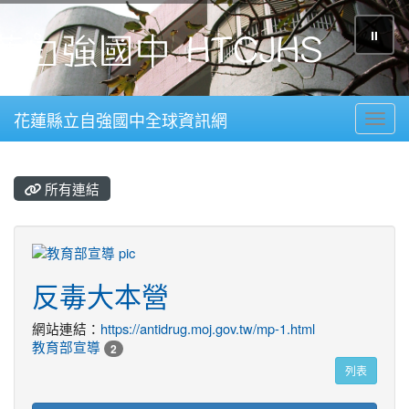
⏸
花蓮縣立自強國中全球資訊網
Toggl
所有連結
title:教育部宣導
反毒大本營
網站連結：
https://antidrug.moj.gov.tw/mp-1.html
教育部宣導
2
列表