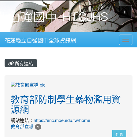
⏸
花蓮縣立自強國中全球資訊網
Toggl
所有連結
title:教育部宣導
教育部防制學生藥物濫用資
源網
網站連結：
https://enc.moe.edu.tw/home
教育部宣導
1
列表