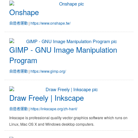
Onshape
Onshape
自造者運動
|
https://www.onshape.tw/
GIMP - GNU Image Manipulation 
GIMP - GNU Image Manipulation
Program
自造者運動
|
https://www.gimp.org/
Draw Freely | Inkscape
Draw Freely | Inkscape
自造者運動
|
https://inkscape.org/zh-hant/
Inkscape is professional quality vector graphics software which runs on
Linux, Mac OS X and Windows desktop computers.