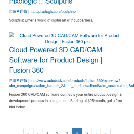
Pixologic :: Sculptris
自造者運動
|
http://pixologic.com/sculptris/
Sculptris: Enter a world of digital art without barriers.
Cloud Powered 3D CAD/CAM Softwa
Cloud Powered 3D CAD/CAM
Software for Product Design |
Fusion 360
自造者運動
|
http://www.autodesk.com/products/fusion-360/overview?
utm_campaign=fusion_banner_2&utm_medium=direct&utm_source=blog&ut
Fusion 360 CAD/CAM software connects your entire product design &
development process in a single tool. Starting at $25/month, get a free
trial today.
第一頁
上一頁
(目前頁次)
下一頁
最後頁
«
‹
1
2
3
4
5
›
»