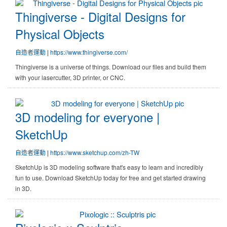
Thingiverse - Digital Designs for P
Thingiverse - Digital Designs for
Physical Objects
自造者運動
|
https://www.thingiverse.com/
Thingiverse is a universe of things. Download our files and build them
with your lasercutter, 3D printer, or CNC.
3D modeling for everyone | Sketc
3D modeling for everyone |
SketchUp
自造者運動
|
https://www.sketchup.com/zh-TW
SketchUp is 3D modeling software that's easy to learn and incredibly
fun to use. Download SketchUp today for free and get started drawing
in 3D.
Pixologic :: Sculptris