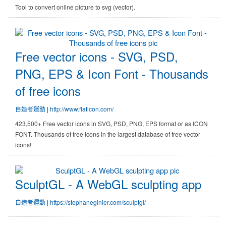
Tool to convert online picture to svg (vector).
Free vector icons - SVG, PSD, PNG
Free vector icons - SVG, PSD,
PNG, EPS & Icon Font - Thousands
of free icons
自造者運動
|
http://www.flaticon.com/
423,500+ Free vector icons in SVG, PSD, PNG, EPS format or as ICON
FONT. Thousands of free icons in the largest database of free vector
icons!
SculptGL - A WebGL sculpting app
SculptGL - A WebGL sculpting app
自造者運動
|
https://stephaneginier.com/sculptgl/