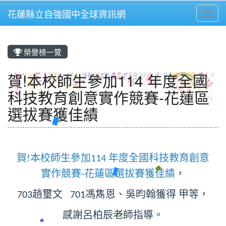
花蓮縣立自強國中全球資訊網
Toggl
⏸
榮譽榜一覽
賀!本校師生參加114 年度全國
科技教育創意實作競賽-花蓮區
選拔賽獲佳績
賀
本校師生參加
年度全國科技教育創意
!
114
實作競賽
花蓮區選拔賽獲佳績
，
-
趙璽文
馮雋恩、吳昀翰獲得
甲等，
703
701
感謝呂柏辰老師指導
。