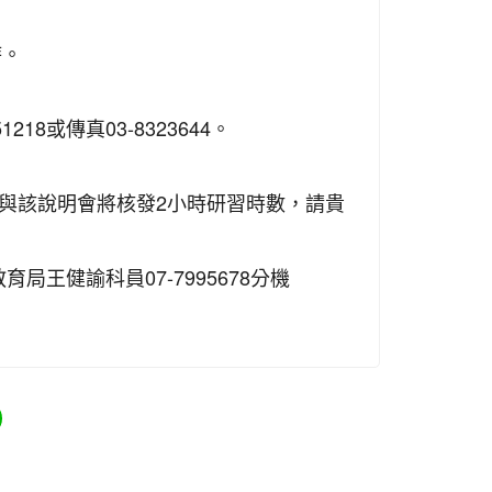
時。
18或傳真03-8323644。
與該說明會將核發2小時研習時數，請貴
王健諭科員07-7995678分機