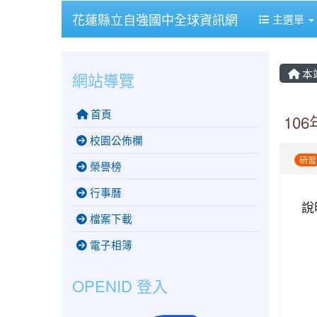
花蓮縣立自強國中全球資訊網
主選單
本
網站導覽
首頁
10
校園公佈欄
研習
榮譽榜
行事曆
說
檔案下載
電子相簿
OPENID 登入