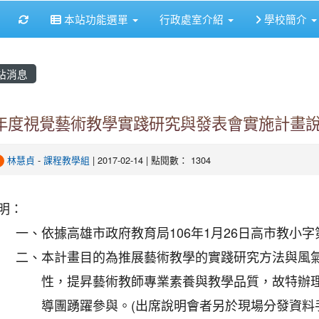
重新取得佈景設定
本站功能選單
行政處室介紹
學校簡介
站消息
6年度視覺藝術教學實踐研究與發表會實施計畫
林慧貞
-
課程教學組
| 2017-02-14 | 點閱數： 1304
明：
一、
依據高雄市政府教育局106年1月26日高市教小字第1
二、
本計畫目的為推展藝術教學的實踐研究方法與風
性，提昇藝術教師專業素養與教學品質，故特辦
導團踴躍參與。(出席說明會者另於現場分發資料